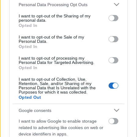
Please note that this website/app uses one or more Google
Personal Data Processing Opt Outs
services and may gather and store information including but
Ez a hónap a Borvidékre készüléssel telt – a sors
not limited to your visit or usage behaviour. You may click to
I want to opt-out of the Sharing of my
fintora, hogy magából a versenyből nem lett végül
personal data.
grant or deny consent to Google and its third-party tags to
Opted In
semmi.
use your data for below specified purposes in below Google
...
consent section.
I want to opt-out of the Sale of my
Personal Data.
Opted In
Visszapillantó: 2014. március
I want to opt-out of processing my
csiripiszli12
•
2014. április 08.
0
Personal Data for Targeted Advertising.
Opted In
Nem is tudom, érdemes-e még márciusi
I want to opt-out of Collection, Use,
visszapillantót írni, mindenesetre egy rövidet írok.
Retention, Sale, and/or Sharing of my
Personal Data that Is Unrelated with the
...
Purposes for which it was collected.
Opted Out
Nőnapi Virág-futás
Google consents
csiripiszli12
•
2014. március 08.
7
I want to allow Google to enable storage
related to advertising like cookies on web or
Ezt a futást tavaly is néztem, és akkor meg is
device identifiers in apps.