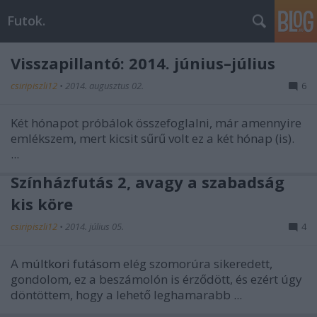
Futok.
Visszapillantó: 2014. június–július
csiripiszli12
•
2014. augusztus 02.
6
Két hónapot próbálok összefoglalni, már amennyire
emlékszem, mert kicsit sűrű volt ez a két hónap (is).
...
Színházfutás 2, avagy a szabadság
kis köre
csiripiszli12
•
2014. július 05.
4
A
múltkori futásom
elég szomorúra sikeredett,
gondolom, ez a beszámolón is érződött, és ezért úgy
döntöttem, hogy a lehető leghamarabb ...