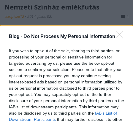
Nemzeti Színház emlékfutás
csiripiszli12
•
2014. július 02.
4
Már régóta szerettem volna kifutni a Nemzetihez, de
Blog -
Do Not Process My Personal Information
ugye sokáig ez szóba se jöhetett. Most már szóba
jöhet, legalábbis óvatosan, ráadásul egy ...
If you wish to opt-out of the sale, sharing to third parties, or
processing of your personal or sensitive information for
Visszapillantó: 2014. május
targeted advertising by us, please use the below opt-out
section to confirm your selection. Please note that after your
csiripiszli12
•
2014. június 02.
4
opt-out request is processed you may continue seeing
interest-based ads based on personal information utilized by
Ez rövid lesz: ebben a hónapban háromszor
us or personal information disclosed to third parties prior to
futottam, összesen egy félmaratonnyi távot. A hónap
your opt-out. You may separately opt-out of the further
elején foghúzás miatt kellett kihagynom pár napot,
disclosure of your personal information by third parties on the
...
IAB’s list of downstream participants. This information may
also be disclosed by us to third parties on the
IAB’s List of
Downstream Participants
that may further disclose it to other
Visszapillantó: 2014. április
third parties.
csiripiszli12
•
2014. május 04.
4