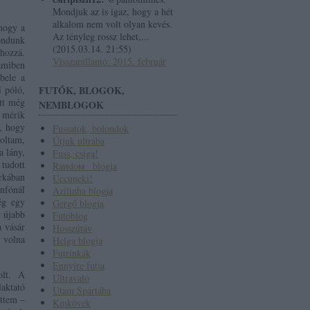
Mondjuk az is igaz, hogy a hét
alkalom nem volt olyan kevés.
hogy a
Az tényleg rossz lehet,...
ondunk
(
2015.03.14. 21:55
)
hozzá.
Visszapillantó: 2015. február
 amiben
bele a
i póló,
FUTÓK, BLOGOK,
tt még
NEMBLOGOK
 mérik
e, hogy
Fussatok, bolondok
oltam,
Útjuk ultrába
a lány,
Fuss, csiga!
 tudott
Raиdoм_ blogja
arkában
Uccuneki!
infónál
Azilinha blogja
ég egy
Gergő blogja
y újabb
Futóblog
a vásár
Hosszútáv
t volna
Helga blogja
Futrinkák
Ennyire futja
olt. A
Ultravaló
aktató
Utam Spártába
ettem –
Kmkövek