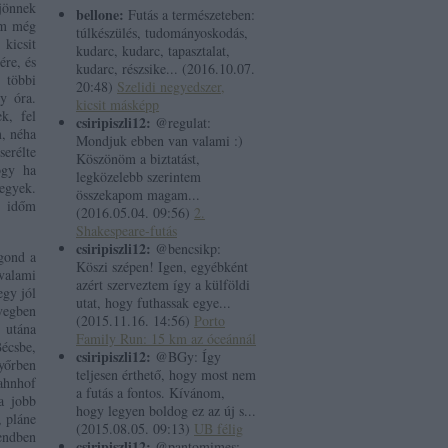
jönnek
bellone:
Futás a természeteben:
kem még
túlkészülés, tudományoskodás,
kicsit
kudarc, kudarc, tapasztalat,
ére, és
kudarc, részsike...
(
2016.10.07.
 többi
20:48
)
Szelidi negyedszer,
y óra.
kicsit másképp
k, fel
csiripiszli12:
@regulat:
m, néha
Mondjuk ebben van valami :)
erélte
Köszönöm a biztatást,
ogy ha
legközelebb szerintem
legyek.
összekapom magam...
t időm
(
2016.05.04. 09:56
)
2.
Shakespeare-futás
csiripiszli12:
@bencsikp:
gond a
Köszi szépen! Igen, egyébként
 valami
azért szerveztem így a külföldi
egy jól
utat, hogy futhassak egye...
vegben
(
2015.11.16. 14:56
)
Porto
 utána
Family Run: 15 km az óceánnál
écsbe,
csiripiszli12:
@BGy: Így
yőrben
teljesen érthető, hogy most nem
bahnhof
a futás a fontos. Kívánom,
na jobb
hogy legyen boldog ez az új s...
, pláne
(
2015.08.05. 09:13
)
UB félig
endben
csiripiszli12:
@pantomimes: