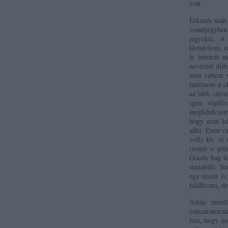
volt.
Érkezés után
vonatjegyben
jegyekre. A 
Gondolom, rés
le lehetett 
nevezési díjb
nem vettem v
intéznem a c
az időt, oly
igen, végüli
megkérdezem a
hogy nem lehe
adni. Ezen va
volt) kb. öt
(ismét a pól
Goody bag fe
standnál). Sz
egy részét is
találkozni, d
Aztán mentü
császármorzs
lesz, hogy az