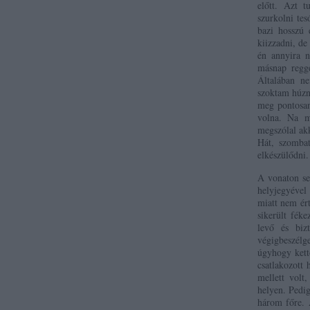
előtt. Azt 
szurkolni te
bazi hosszú
kiizzadni, de
én annyira n
másnap regge
Általában ne
szoktam húzn
meg pontosan
volna. Na mi
megszólal akk
Hát, szomba
elkészülődni.
A vonaton se
helyjegyével
miatt nem ért
sikerült fék
levő és biz
végigbeszélg
úgyhogy kett
csatlakozott 
mellett volt
helyen. Pedig
három főre. 