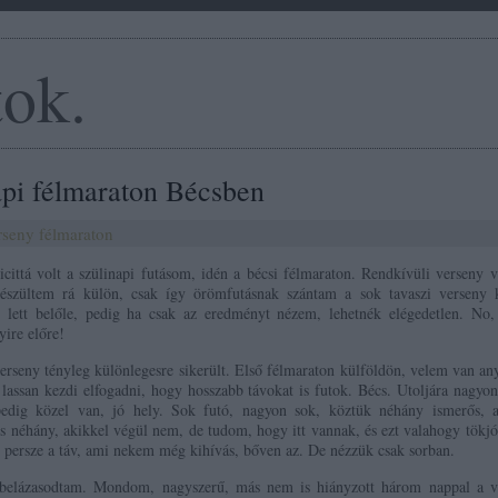
tok.
api félmaraton Bécsben
rseny
félmaraton
cittá volt a szülinapi futásom, idén a bécsi félmaraton. Rendkívüli verseny v
szültem rá külön, csak így örömfutásnak szántam a sok tavaszi verseny k
s lett belőle, pedig ha csak az eredményt nézem, lehetnék elégedetlen. No,
ire előre!
erseny tényleg különlegesre sikerült. Első félmaraton külföldön, velem van an
lassan kezdi elfogadni, hogy hosszabb távokat is futok. Bécs. Utoljára nagyo
pedig közel van, jó hely. Sok futó, nagyon sok, köztük néhány ismerős, a
s néhány, akikkel végül nem, de tudom, hogy itt vannak, és ezt valahogy tökjó
s persze a táv, ami nekem még kihívás, bőven az. De nézzük csak sorban.
 belázasodtam. Mondom, nagyszerű, más nem is hiányzott három nappal a v