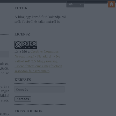
FUTOK.
A blog egy kezdő futó kalandjairól
szól; futásról és talán másról is.
LICENSZ
Ez a Mű a
Creative Commons
Nevezd meg! - Ne add el! - Ne
változtasd! 2.5 Magyarország
olt ez,
Licenc feltételeinek megfelelően
özött.
szabadon felhasználható
.
 de ne
KERESÉS
yu és a
n régen
kikkel
 érzés,
FRISS TOPIKOK
erseny