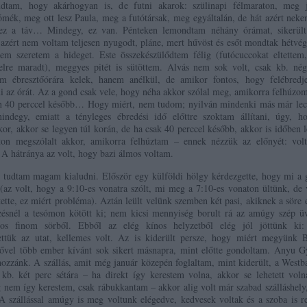
tudtam, hogy akárhogyan is, de futni akarok: szülinapi félmaraton, meg 
sómék, meg ott lesz Paula, meg a futótársak, meg egyáltalán, de hát azért ne
 ez a táv… Mindegy, ez van. Pénteken lemondtam néhány órámat, sikerült 
 azért nem voltam teljesen nyugodt, pláne, mert hűvöst és esőt mondtak hétvég
em szeretem a hideget. Este összekészülődtem félig (futócuccokat eltettem,
lre maradt), meggyes pitét is sütöttem. Alvás nem sok volt, csak kb. nég
m ébresztőórára kelek, hanem anélkül, de amikor fontos, hogy felébredje
i az órát. Az a gond csak vele, hogy néha akkor szólal meg, amikorra felhúzo
 40 perccel később… Hogy miért, nem tudom; nyilván mindenki más már lecs
ndegy, emiatt a tényleges ébredési idő előttre szoktam állítani, úgy, h
or, akkor se legyen túl korán, de ha csak 40 perccel később, akkor is időben 
ton megszólalt akkor, amikorra felhúztam – ennek nézzük az előnyét: vol
 A hátránya az volt, hogy bazi álmos voltam.
 tudtam magam kialudni. Először egy külföldi hölgy kérdezgette, hogy mi a 
 (az volt, hogy a 9:10-es vonatra szólt, mi meg a 7:10-es vonaton ültünk, de
ette, ez miért probléma). Aztán leült velünk szemben két pasi, akiknek a söre 
ezésnél a tesómon kötött ki; nem kicsi mennyiség borult rá az amúgy szép ü
tos finom sörből. Ebből az elég kínos helyzetből elég jól jöttünk ki:
ettük az utat, kellemes volt. Az is kiderült persze, hogy miért megyünk B
ővel több ember kívánt sok sikert másnapra, mint előtte gondoltam. Anyu G
hozzánk. A szállás, amit még január közepén foglaltam, mint kiderült, a West
, kb. két perc sétára – ha direkt így kerestem volna, akkor se lehetett vol
 nem így kerestem, csak rábukkantam – akkor alig volt már szabad szálláshely
A szállással amúgy is meg voltunk elégedve, kedvesek voltak és a szoba is r