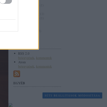
2017 július
(
1
)
2016 augusztus
(
1
)
2016 április
(
1
)
2015 november
(
1
)
2015 augusztus
(
1
)
2015 június
(
1
)
2015 május
(
1
)
2015 március
(
3
)
Tovább
...
FEEDEK
RSS 2.0
bejegyzések
,
kommentek
Atom
bejegyzések
,
kommentek
EGYÉB
SÜTI BEÁLLÍTÁSOK MÓDOSÍTÁSA