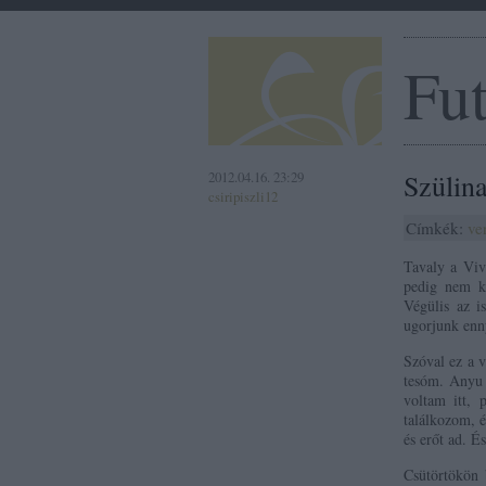
Fu
2012.04.16. 23:29
Szülin
csiripiszli12
Címkék:
ve
Tavaly a Vivi
pedig nem ké
Végülis az i
ugorjunk enny
Szóval ez a v
tesóm. Anyu 
voltam itt, 
találkozom, é
és erőt ad. É
Csütörtökön