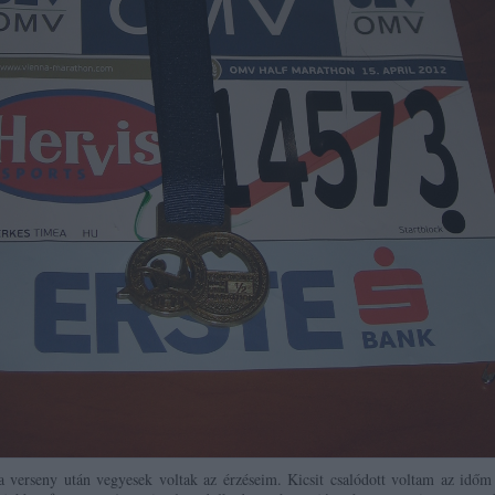
a verseny után vegyesek voltak az érzéseim. Kicsit csalódott voltam az időm