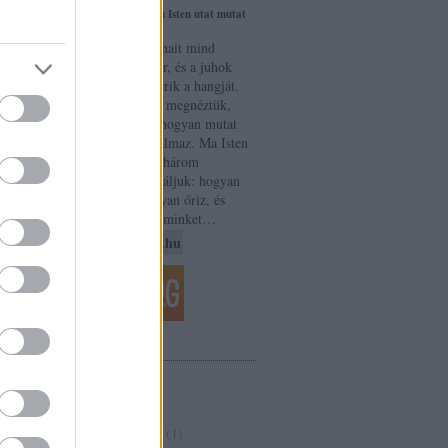
Három mód, ahogyan Isten utat mutat
válni a
és védelmez
olt egy
Amikor a maga juhait mind
n, mire
kivezeti, előttük jár, és a juhok
na más
követik, mert ismerik a hangját.
dig nem
János 10,4 Tegnap megnéztük,
bizmot.
hogy Isten jósága hogyan mutat
moltam,
utat és hogyan oltalmaz. Ma Isten
tudtam
jóságának további három
jótéteményét vizsgáljuk: hogyan
szabadít meg, hogyan őriz, és
 később
hogyan ment meg minket…
 40:03,
ik), 2:
napiremeny.blog.hu
0: 7:46
ele és
ulzusom
esni a
ARCHÍVUM
gy így
csak a
2020 április
(
1
)
eresni,
2019 május
(
1
)
 sokkal
2018 április
(
1
)
2017 augusztus
(
1
)