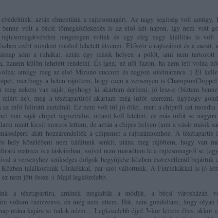
 ebédeltünk, aztán elmentünk a rajtcsomagért. Az nagy segítség volt amúgy, 
 benne volt a bécsi tömegközlekedés is az első két napon, így nem volt g
rajtcsomagátvételen rengetegen voltak és egy elég nagy kiállítás is volt 
zben ezért mindent máshol lehetett átvenni. Először a rajtszámot és a zacsit,
másnap adni a ruhákat, aztán egy másik helyen a pólót, ami nem tartozott 
a, hanem külön lehetett rendelni. És igen, ez női fazon, ha nem lett volna nő
olna; amúgy meg az első Mizuno cuccom és nagyon sötétnarancs :) El kelle
hipet, merthogy a héten rájöttem, hogy ezen a versenyen is ChampionChippel
an meg nekem van saját, úgyhogy ki akartam deríteni, jó lesz-e (bíztam benn
s miért ne), meg a tésztapartiról akartam még infót szerezni, úgyhogy gond
z infó feliratú asztalnál. Ez nem volt túl jó ötlet, mert a chipről azt mondta 
t már saját chipet regisztrálni, ottanit kell letétért, és más infót se nagyon
lami miatt kicsit morcos lettem, de aztán a chipes helyen (ami a vásár másik s
 másodperc alatt hozzárendelték a chipemet a rajtszámomhoz. A tésztapartis 
ós hely közelében) nem találtunk senkit, utána meg rájöttem, hogy van m
liratú matrica is a táskámban, szóval nem maradtam le a rajtcsomagról se (eg
óval a versenyhez szükséges dolgok begyűjtése közben észrevétlenül bejártuk 
. Közben találkoztunk Ulrikékkal, pár szót váltottunk. A Futrinkákkal is jó let
e ez nem jött össze :( Majd legközelebb.
nk a tésztapartira, aminek megadták a módját, a bécsi városházán v
ára voltam rázizzenve, én még nem ettem. Hát, nem gondoltam, hogy olyan l
nap utána kajára se tudok nézni… Legközelebb éjjel 3-kor lettem éhes, akkor 